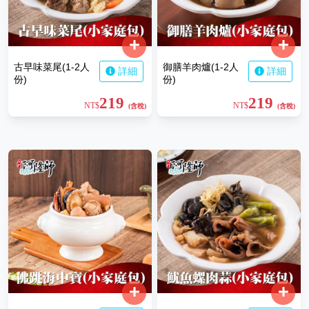
古早味菜尾(1-2人
御膳羊肉爐(1-2人
詳細
詳細
份)
份)
219
219
NT$
NT$
(含稅)
(含稅)