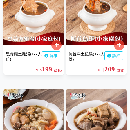
黑蒜頭土雞湯(1-2人
何首烏土雞湯(1-2人
詳細
詳細
份)
份)
199
209
NT$
NT$
(含稅)
(含稅)