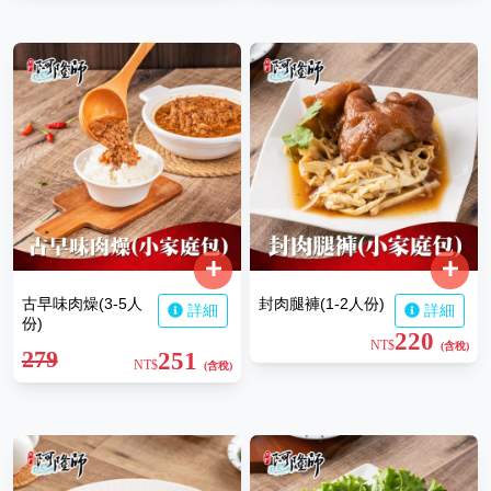
古早味肉燥(3-5人
封肉腿褲(1-2人份)
詳細
詳細
份)
220
NT$
(含稅)
279
251
NT$
(含稅)