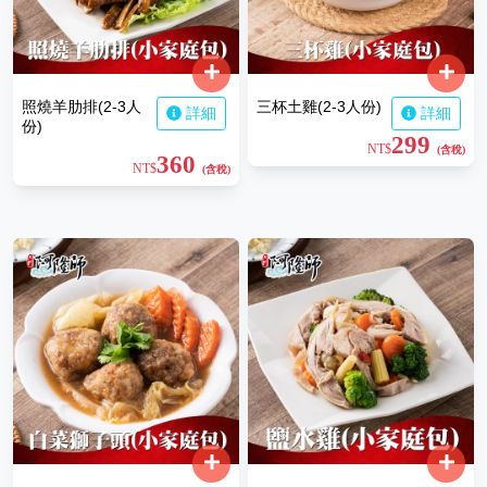
照燒羊肋排(2-3人
三杯土雞(2-3人份)
詳細
詳細
份)
299
NT$
(含稅)
360
NT$
(含稅)