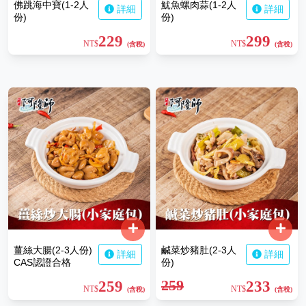
佛跳海中寶(1-2人
魷魚螺肉蒜(1-2人
詳細
詳細
份)
份)
229
299
NT$
NT$
(含稅)
(含稅)
薑絲大腸(2-3人份)
鹹菜炒豬肚(2-3人
詳細
詳細
CAS認證合格
份)
259
259
233
NT$
NT$
(含稅)
(含稅)