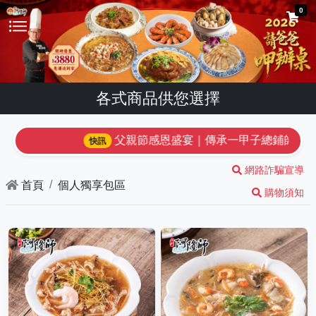
0
各式商品供您選擇
父親節感恩盛宴｜傳承一甲子總鋪師手路菜
快訊
網路詐騙宣導
首頁
個人獨享包區
購物須知