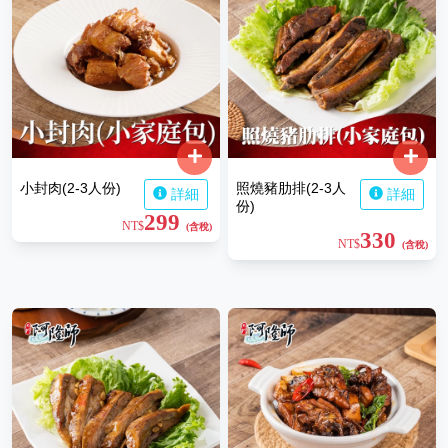
小封肉(2-3人份)
照燒豬肋排(2-3人
詳細
詳細
份)
299
NT$
(含稅)
330
NT$
(含稅)