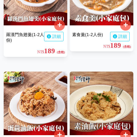
羅漢門魚翅羹(1-2人
素食羹(1-2人份)
詳細
詳細
份)
189
NT$
(含稅)
189
NT$
(含稅)