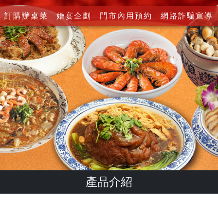
訂購辦桌菜
婚宴企劃
門市內用預約
網路詐騙宣導
產品介紹