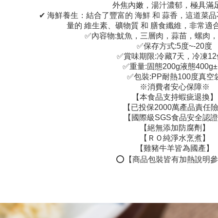
外焦內嫩，湯汁濃郁，極具滿
✔ 海鮮養生：結合了豐富的 海鮮 和 蒜香，這道菜
量的 維生素、礦物質 和 膳食纖維，非常適
✅內容物:魷魚，三層肉，蒜苗，螺肉
✅保存方式:5度~-20度
✅賞味期限:冷藏7天，冷凍1
✅重量:固態200g液態400g±
✅包裝:PP耐熱100度真空
※消費者安心保障※
【本食品支持蝦疵退換】
【已投保2000萬產品責任
【國際級SGS食品安全認
【絕無添加防腐劑】
【ＲＯ純淨水烹煮】
【雞豬牛羊皆為國產】
⭕️【商品包裝皆有加熱說明