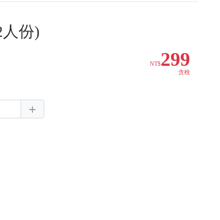
2人份)
299
NT$
含稅