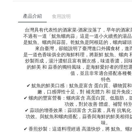
產品介紹
食用說明
台灣具有代表性的酒家菜-酒家沒落了，早年的酒家
不過有一道「魷魚螺肉蒜」這是一道小火續煮的湯品
是魷魚、螺肉與蒜苗。乾魷魚是阿根廷的，螺肉罐頭
來自臺灣，卻能說明了臺灣進口外國食材，進
是一道色香味俱全的海鮮料理，將新鮮 魷魚、螺肉 和
炒製而成，湯汁濃郁且富有層次感，味道香濃，回味
的鮮美 和 蒜香的獨特風味，是海鮮愛好者的理想
值，並且非常適合搭配各種餐
特色
✔ 魷魚的鮮美口感：魷魚是富含 蛋白質、礦物質和
嫩，口感彈性十足，對 補充體力 和 提升免疫
✔ 螺肉的豐富營養：螺肉富含 高蛋白質、低脂肪，並
功效，對於改善 體虛、補腎 特
✔ 蒜頭的增香效果：蒜頭富含 大蒜素，具有 抗氧化
功效。與魷魚和螺肉搭配，蒜香與海鮮的鮮美相得
味。
✔ 香煎炒製：這道料理經過 高溫快炒，將 魷魚、螺