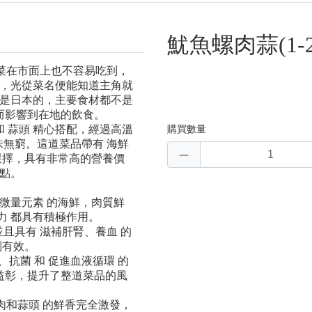
魷魚螺肉蒜(1-
菜在市面上也不容易吃到，
，光從菜名便能知道主角就
是日本的，主要食材都不是
而影響到在地的飲食。
 蒜頭 精心搭配，經過高溫
購買數量
無窮。這道菜品帶有 海鮮
選擇，具有非常高的營養價
點。
微量元素 的海鮮，肉質鮮
力 都具有積極作用。
且具有 滋補肝腎、養血 的
別有效。
、抗菌 和 促進血液循環 的
益彰，提升了整道菜品的風
肉和蒜頭 的鮮香完全激發，