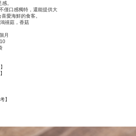
足感。
品不僅口感獨特，還能提供大
合喜愛海鮮的食客。
，鴻禧菇，香菇
2個月
10
袋
險】
證】
參考】