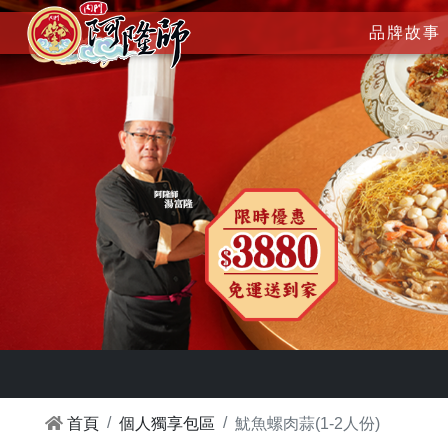
品牌故事
首頁
個人獨享包區
魷魚螺肉蒜(1-2人份)