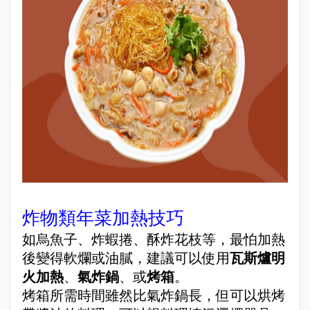
炸物類年菜加熱技巧
如烏魚子、炸蝦捲、酥炸花枝等，最怕加熱
後變得軟爛或油膩，建議可以使用
瓦斯爐明
火加熱
、
氣炸鍋
、或
烤箱
。
烤箱所需時間雖然比氣炸鍋長，但可以烘烤