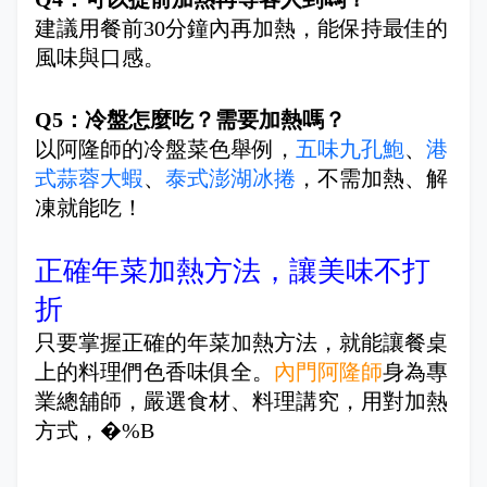
建議用餐前30分鐘內再加熱，能保持最佳的
風味與口感。
Q5：冷盤怎麼吃？需要加熱嗎？
以阿隆師的冷盤菜色舉例，
五味九孔鮑
、
港
式蒜蓉大蝦
、
泰式澎湖冰捲
，不需加熱、解
凍就能吃！
正確年菜加熱方法，讓美味不打
折
只要掌握正確的年菜加熱方法，就能讓餐桌
上的料理們色香味俱全。
內門阿隆師
身為專
業總舖師，嚴選食材、料理講究，用對加熱
方式，�%B