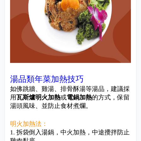
湯品類年菜加熱技巧
如佛跳牆、雞湯、排骨酥湯等湯品，建議採
用
瓦斯爐明火加熱
或
電鍋加熱
的方式，保留
湯頭風味、並防止食材煮爛。
明火加熱法：
1. 拆袋倒入湯鍋，中火加熱，中途攪拌防止
雞肉黏底