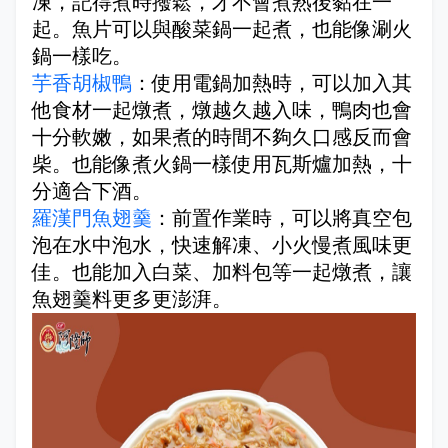
凍，記得煮時撥鬆，才不會煮熟後黏在一
起。魚片可以與酸菜鍋一起煮，也能像涮火
鍋一樣吃。
芋香胡椒鴨
：使用電鍋加熱時，可以加入其
他食材一起燉煮，燉越久越入味，鴨肉也會
十分軟嫩，如果煮的時間不夠久口感反而會
柴。也能像煮火鍋一樣使用瓦斯爐加熱，十
分適合下酒。
羅漢門魚翅羹
：前置作業時，可以將真空包
泡在水中泡水，快速解凍、小火慢煮風味更
佳。也能加入白菜、加料包等一起燉煮，讓
魚翅羹料更多更澎湃。