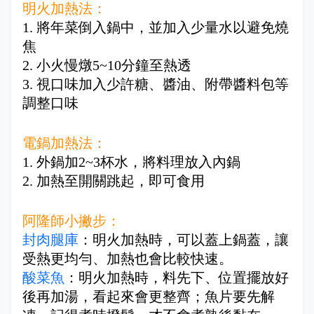
明火加熱法：
1. 將年菜倒入鍋中，並加入少量水以避免燒
焦
2. 小火慢燉5~10分鐘至熱透
3. 視口味加入少許糖、醬油、附帶醬料包等
調整口味
電鍋加熱法：
1. 外鍋加2~3杯水，將料理放入內鍋
2. 加熱至開關跳起，即可食用
阿隆師小撇步：
封肉腿庫
：明火加熱時，可以蓋上鍋蓋，讓
受熱更均勻、加熱也會比較快速。
酸菜魚
：明火加熱時，料先下、位置擺放好
後再加湯，看起來會更整齊；魚片要先解