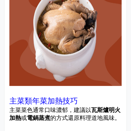
主菜類年菜加熱技巧
主菜菜色通常口味濃郁，建議以
瓦斯爐明火
加熱
或
電鍋蒸煮
的方式還原料理道地風味。