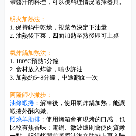
帶醬汁的料理，可以視料理情況選擇器具。
明火加熱法：
1. 保持鍋中乾燥，視菜色決定下油量
2. 油熱後下菜，四面加熱至熟後即可上桌
氣炸鍋加熱法：
1. 180°C預熱5分鐘
2. 食材放入炸籃，噴少許油
3. 加熱約5~8分鐘，中途翻面一次
阿隆師小撇步：
油條蝦捲
：解凍後，使用氣炸鍋加熱，能讓
蝦捲外酥內嫩。
照燒羊肋排
：使用烤箱會有現烤的口感，也
比較有焦香味；電鍋、微波爐則會使肉質嫩
一點，記得烤製前將醬汁淋在肋排上更入味