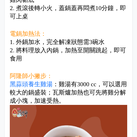
2. 煮滾後轉小火，蓋鍋蓋再悶煮10分鐘，即
可上桌
電鍋加熱法：
1. 外鍋加水，完全解凍狀態需3碗水
2. 將料理放入內鍋，加熱至開關跳起，即可
食用
阿隆師小撇步：
黑蒜頭養生雞湯
：雞湯有3000 cc，可以選用
較大的鍋盛裝；瓦斯爐加熱也可先將雞分解
成小塊，加速受熱。