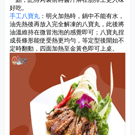
好吃。
手工八寶丸
：明火加熱時，鍋中不能有水，
油先熱後再放入完全解凍的八寶丸，此後將
油溫維持在微冒泡泡的感覺即可；八寶丸捏
成長條形能使受熱更均勻，等定型後開始不
定時翻動，四面加熱至金黃色即可上桌。