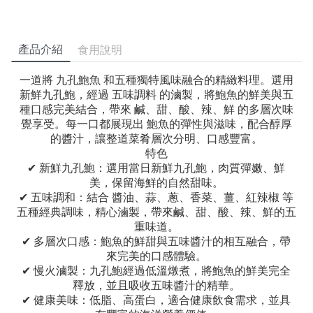
產品介紹
食用說明
一道將 九孔鮑魚 和五種獨特風味融合的精緻料理。選用
新鮮九孔鮑，經過 五味調料 的滷製，將鮑魚的鮮美與五
種口感完美結合，帶來 鹹、甜、酸、辣、鮮 的多層次味
覺享受。每一口都展現出 鮑魚的彈性與滋味，配合醇厚
的醬汁，讓整道菜肴層次分明、口感豐富。
特色
✔ 新鮮九孔鮑：選用當日新鮮九孔鮑，肉質彈嫩、鮮
美，保留海鮮的自然甜味。
✔ 五味調和：結合 醬油、蒜、蔥、香菜、薑、紅辣椒 等
五種經典調味，精心滷製，帶來鹹、甜、酸、辣、鮮的五
重味道。
✔ 多層次口感：鮑魚的鮮甜與五味醬汁的相互融合，帶
來完美的口感體驗。
✔ 慢火滷製：九孔鮑經過低溫燉煮，將鮑魚的鮮美完全
釋放，並且吸收五味醬汁的精華。
✔ 健康美味：低脂、高蛋白，適合健康飲食需求，並具