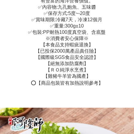
有豐富的海洋營養價值。
✅內容物:九孔鮑魚、五味醬
✅保存方式:5度~-20度
✅賞味期限:冷藏7天，冷凍12個月
✅重量:300g±10
✅包裝:PP耐熱100度真空袋、含底盤
※消費者安心保障※
【本食品支持蝦疵退換】
【已投保2000萬產品責任險】
【國際級SGS食品安全認證】
【絕無添加防腐劑】
【ＲＯ純淨水烹煮】
【雞豬牛羊皆為國產】
⭕️【商品包裝皆有加熱說明參考】