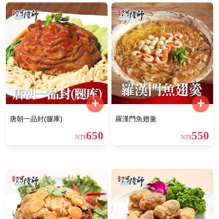
唐朝一品封(腿庫)
羅漢門魚翅羹
650
550
NT$
NT$