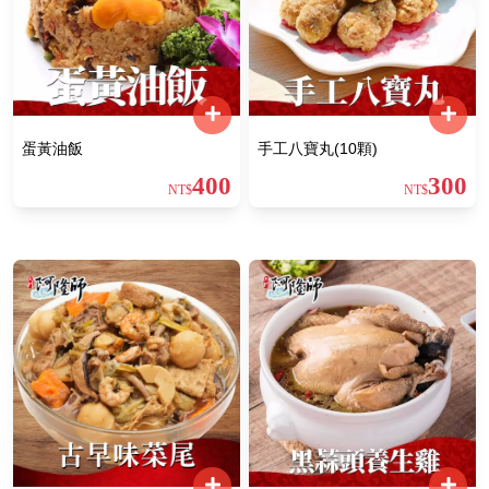
蛋黃油飯
手工八寶丸(10顆)
400
300
NT$
NT$