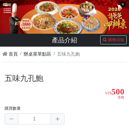
0
產品介紹
購物須知
首頁
辦桌菜單點區
五味九孔鮑
五味九孔鮑
500
NT$
含稅
購買數量