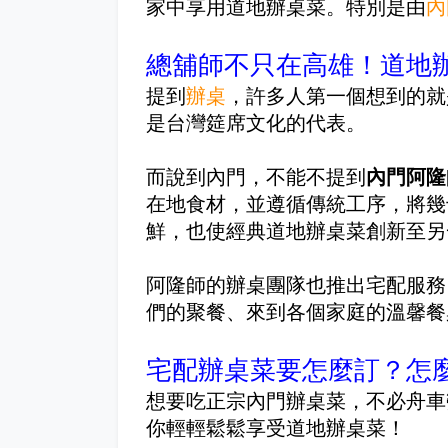
家中享用道地辦桌菜。
特別是由
內
總舖師不只在高雄！道地
提到
辦桌
，許多人第一個想到的就
是台灣筵席文化的代表。
而說到內門，不能不提到
內門阿隆
在地食材，並遵循傳統工序，將幾
鮮，也使經典道地辦桌菜創新至另
阿隆師的辦桌團隊也推出宅配服務
們的聚餐、來到各個家庭的溫馨餐
宅配
辦桌菜
要怎麼訂？怎
想要吃正宗內門辦桌菜，不必舟車
你輕輕鬆鬆享受道地辦桌菜！