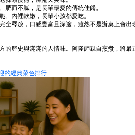
、肥而不膩，是長輩最愛的傳統佳餚。
脆、內裡軟嫩，長輩小孩都愛吃。
完全釋放，口感豐富且深邃，雖然不是辦桌上會出
方的歷史與滿滿的人情味。阿隆師親自烹煮，將最
歡迎的經典菜色排行