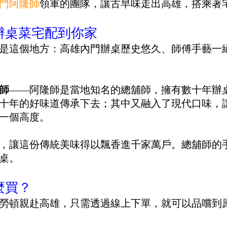
門阿隆師
領軍的團隊，
讓古早味走出高雄，搭乘著
辦桌菜宅配到你家
是這個地方：高雄內門辦桌歷史悠久、師傅手藝一
師
——阿隆師是當地知名的總舖師，擁有數十年辦
十年的好味道傳承下去；其中又融入了現代口味，
一個高度。
，讓這份傳統美味得以飄香進千家萬戶。總舖師的
桌。
麼買？
勞頓親赴高雄，只需透過線上下單，就可以品嚐到