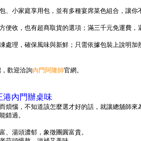
包、小家庭享用包，並有多種宴席菜色組合，讓你
方便收，也有超商取貨的選項；滿三千元免運費，
凍處理，確保風味與新鮮；只需依據包裝上說明加
紹，歡迎洽詢
內門阿隆師
官網。
正港內門辦桌味
而煩惱，不知道該怎麼選才好的話，就讓總舖師來
能錯過。
富、湯頭濃郁，象徵團圓富貴。
老蒜頭慢熬，滋補又美味。