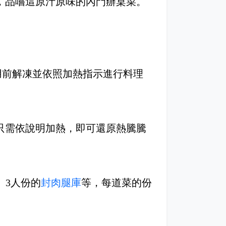
，品嚐這原汁原味的內門辦桌菜。
用前解凍並依照加熱指示進行料理
只需依說明加熱，即可還原熱騰騰
、3人份的
封肉腿庫
等，每道菜的份