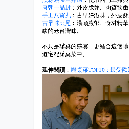
唐朝一品封
：外皮脆彈、肉質軟嫩
手工八寶丸
：古早好滋味，外皮酥
古早味菜尾
：湯頭濃郁、食材精華
缺的老台灣味。
不只是辦桌的盛宴，更結合這個地
道宅配辦桌菜中。
延伸閱讀
：
辦桌菜TOP10：最受