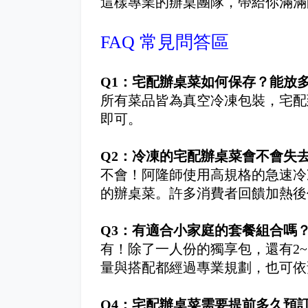
這樣專業的辦桌團隊，帶給你滿滿
FAQ 常見問答區
Q1：宅配辦桌菜如何保存？能放
所有菜品皆為真空冷凍包裝，宅配
即可。
Q2：冷凍的
宅配辦桌菜
會不會失
不會！阿隆師使用高規格的急速冷
的辦桌菜。許多消費者回饋加熱後
Q3：有適合小家庭的套餐組合嗎
有！除了一人份的獨享包，還有2~
量與搭配都經過專業規劃，也可依
Q4：
宅配辦桌菜
需要提前多久預