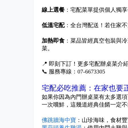
線上選餐
：宅配菜單提供個人獨享
低溫宅配
：全台灣配送！若住家不
加熱即食
：菜品皆經真空包裝與冷
菜。
📍 即刻下訂！更多宅配辦桌菜介
📞 服務專線：07-6673305
宅配必吃推薦：在家也要
如果你因為內門辦桌菜有太多選項
一次嚐鮮，這幾道經典佳餚一定不
佛跳牆海中寶
：山珍海味，食材豐
黑蒜頭養生雞湯
：使用內門土雞與