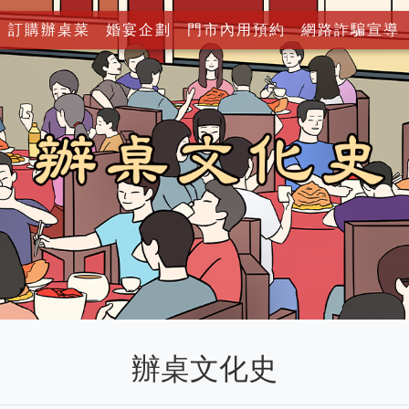
訂購辦桌菜
婚宴企劃
門市內用預約
網路詐騙宣導
辦桌文化史