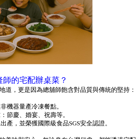
隆師的宅配辦桌菜？
地道，更是因為總舖師飽含對品質與傳統的堅持：
並非機器量產冷凍餐點。
求：節慶、婚宴、祝壽等。
土出產，並榮獲國際級食品SGS安全認證。