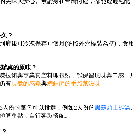
的美味與安心。無論身在台灣何處，都能透過宅配
多久？
到府後可冷凍保存12個月(依照外盒標裝為準)，食
去辦桌的原味？
凍技術與專業真空料理包裝，能保留風味與口感，
仍有
現煮的感覺
與
總舖師的手路菜滋味
。
？
5人份的菜色可以挑選：例如2人份的
黑蒜頭土雞湯
預算單點，自行客製搭配。
訂？