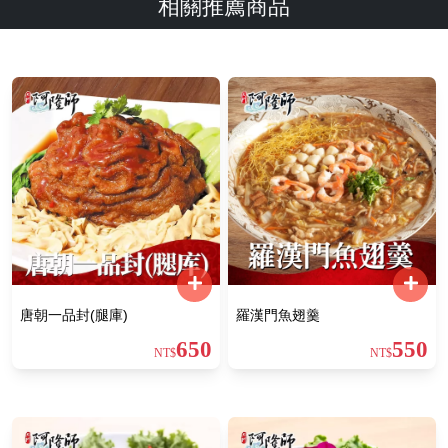
相關推薦商品
唐朝一品封(腿庫)
羅漢門魚翅羹
650
550
NT$
NT$