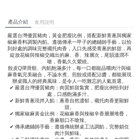
產品介紹
食用說明
嚴選台灣優質豬肉，黃金肥瘦比例，搭配新鮮青蔥與獨家
椒麻香料調製內餡。遵循傳承一甲子的總鋪師手藝，以恰
到好處的調味完整襯托肉香，入口先感受青蔥的鮮甜，再
綻放花椒與辣椒交織出的麻、香、辣層次，尾韻溫潤不
嗆，香氣久久縈繞。
餃皮Q彈滑順、內餡飽滿多汁，每一口都能品嚐肉汁與椒
麻香氣完美融合，不論水煮、煎餃或搭配沾醬，都能展現
辦桌職人的經典風味，是令人一吃難忘的人氣首選。
✔ 嚴選台灣優質豬肉：肉質鮮甜紮實，肥瘦比例恰到好
處，口感飽滿多汁。
✔ 新鮮青蔥現拌入餡：蔥香自然濃郁，襯托肉香更顯鮮
甜。
✔ 獨家椒麻黃金比例：花椒麻香與辣椒辛香層層堆疊，
香麻順口不嗆辣。
✔ 傳承總鋪師手藝：遵循傳統辦桌工法調餡，完整鎖住
肉汁與鮮味。