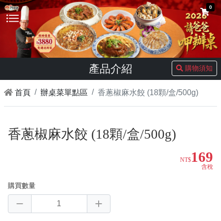
0
產品介紹
購物須知
首頁
辦桌菜單點區
香蔥椒麻水餃 (18顆/盒/500g)
香蔥椒麻水餃 (18顆/盒/500g)
169
NT$
含稅
購買數量