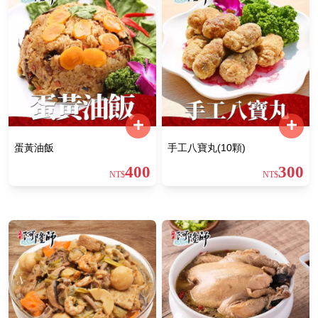
蛋黃油飯
手工八寶丸(10顆)
400
300
NT$
NT$