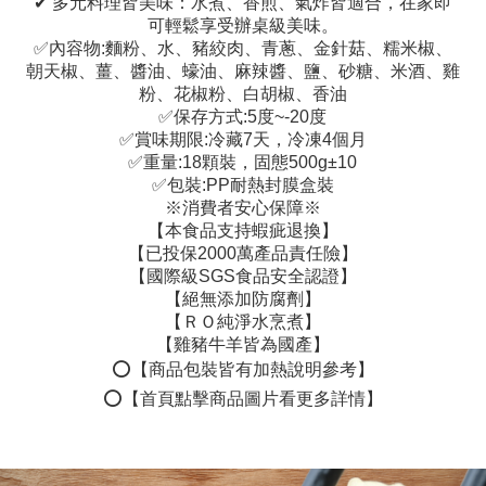
✔ 多元料理皆美味：水煮、香煎、氣炸皆適合，在家即
可輕鬆享受辦桌級美味。
✅內容物:麵粉、水、豬絞肉、青蔥、金針菇、糯米椒、
朝天椒、薑、醬油、蠔油、麻辣醬、鹽、砂糖、米酒、雞
粉、花椒粉、白胡椒、香油
✅保存方式:5度~-20度
✅賞味期限:冷藏7天，
冷凍4個月
✅重量:18顆裝，固態500g±10
✅包裝:PP耐熱封膜盒裝
※消費者安心保障※
【本食品支持蝦疵退換】
【已投保2000萬產品責任險】
【國際級SGS食品安全認證】
【絕無添加防腐劑】
【ＲＯ純淨水烹煮】
【雞豬牛羊皆為國產】
⭕️【商品包裝皆有加熱說明參考】
⭕️【首頁點擊商品圖片看更多詳情】