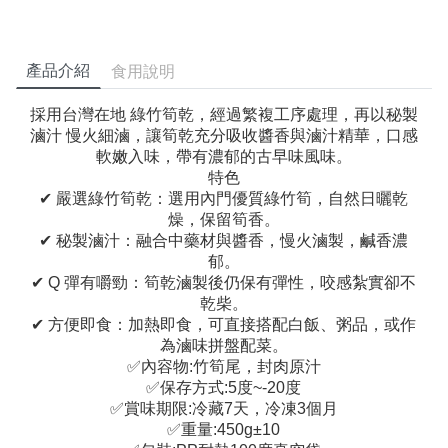
產品介紹
食用說明
採用台灣在地 綠竹筍乾，經過繁複工序處理，再以秘製
滷汁 慢火細滷，讓筍乾充分吸收醬香與滷汁精華，口感
軟嫩入味，帶有濃郁的古早味風味。
特色
✔ 嚴選綠竹筍乾：選用內門優質綠竹筍，自然日曬乾
燥，保留筍香。
✔ 秘製滷汁：融合中藥材與醬香，慢火滷製，鹹香濃
郁。
✔ Q 彈有嚼勁：筍乾滷製後仍保有彈性，咬感紮實卻不
乾柴。
✔ 方便即食：加熱即食，可直接搭配白飯、粥品，或作
為滷味拼盤配菜。
✅內容物:竹筍尾，封肉原汁
✅保存方式:5度~-20度
✅賞味期限:冷藏7天，冷凍3個月
✅重量:450g±10