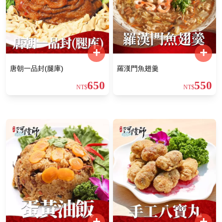
唐朝一品封(腿庫)
羅漢門魚翅羹
650
550
NT$
NT$