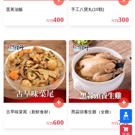
蛋黃油飯
手工八寶丸(10顆)
400
300
NT$
NT$
古早味菜尾（新鮮食材）
黑蒜頭養生雞（全雞）
登入
600
750
NT$
NT$
目前