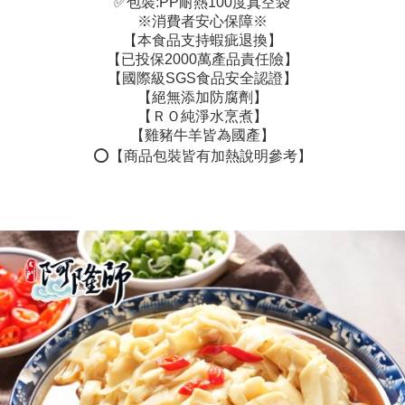
✅包裝:PP耐熱100度真空袋
※消費者安心保障※
【本食品支持蝦疵退換】
【已投保2000萬產品責任險】
【國際級SGS食品安全認證】
【絕無添加防腐劑】
【ＲＯ純淨水烹煮】
【雞豬牛羊皆為國產】
⭕️【商品包裝皆有加熱說明參考】