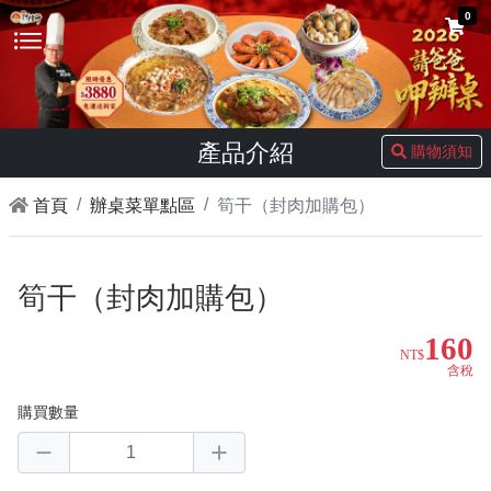
0
產品介紹
購物須知
首頁
辦桌菜單點區
筍干（封肉加購包）
筍干（封肉加購包）
160
NT$
含稅
購買數量