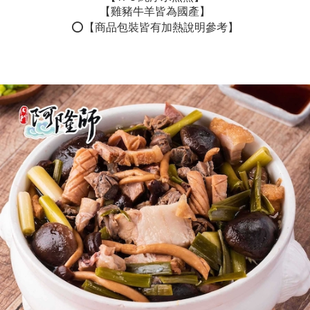
【雞豬牛羊皆為國產】
⭕️【商品包裝皆有加熱說明參考】