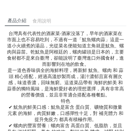
產品介紹
食用說明
台灣具有代表性的酒家菜-酒家沒落了，早年的酒家菜在
市面上也不容易吃到，不過有一道「魷魚螺肉蒜」這是一
道小火續煮的湯品，光從菜名便能知道主角就是魷魚、螺
肉與蒜苗。乾魷魚是阿根廷的，螺肉罐頭是日本的，主要
食材都不是來自臺灣，卻能說明了臺灣進口外國食材，進
而影響到在地的飲食。
是一道色香味俱全的海鮮料理，將新鮮 魷魚、螺肉 和 蒜
頭 精心搭配，經過高溫炒製而成，湯汁濃郁且富有層次
感，味道香濃，回味無窮。這道菜品帶有 海鮮的鮮美 和
蒜香的獨特風味，是海鮮愛好者的理想選擇，具有非常高
的營養價值，並且非常適合搭配各種餐點。
特色
✔ 魷魚的鮮美口感：魷魚是富含 蛋白質、礦物質和微量
元素 的海鮮，肉質鮮嫩，口感彈性十足，對 補充體力 和
提升免疫力 都具有積極作用。
✔ 螺肉的豐富營養：螺肉富含 高蛋白質、低脂肪，並且