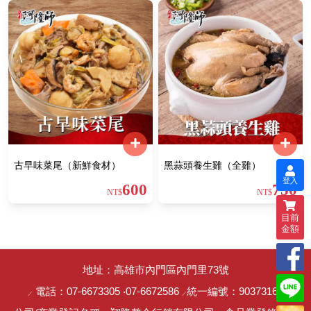
古早味菜尾（新鮮食材）
黑蒜頭養生雞（全雞）
登入
600
750
NT$
NT$
目前
金額
地址：高雄市內門區內門里73號
電話：
07-6673305
‧
07-6672586
統一編號：90373162
／
／