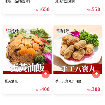
唐朝一品封(腿庫)
羅漢門魚翅羹
650
550
NT$
NT$
蛋黃油飯
手工八寶丸(10顆)
400
300
NT$
NT$