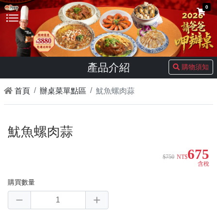
0
產品介紹
購物須知
首頁
辦桌菜單點區
魷魚螺肉蒜
魷魚螺肉蒜
675
$750
NT$
含稅
購買數量