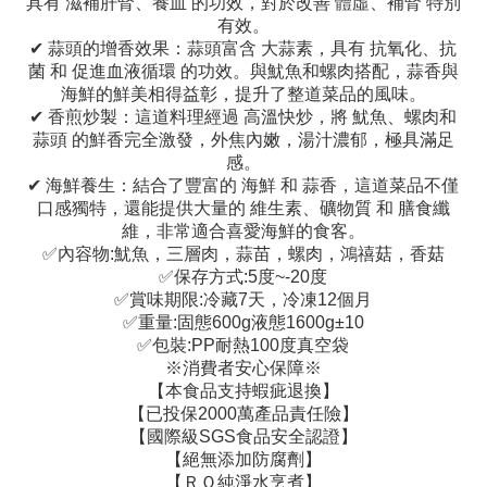
具有 滋補肝腎、養血 的功效，對於改善 體虛、補腎 特別
有效。
✔ 蒜頭的增香效果：蒜頭富含 大蒜素，具有 抗氧化、抗
菌 和 促進血液循環 的功效。與魷魚和螺肉搭配，蒜香與
海鮮的鮮美相得益彰，提升了整道菜品的風味。
✔ 香煎炒製：這道料理經過 高溫快炒，將 魷魚、螺肉和
蒜頭 的鮮香完全激發，外焦內嫩，湯汁濃郁，極具滿足
感。
✔ 海鮮養生：結合了豐富的 海鮮 和 蒜香，這道菜品不僅
口感獨特，還能提供大量的 維生素、礦物質 和 膳食纖
維，非常適合喜愛海鮮的食客。
✅內容物:魷魚，三層肉，蒜苗，螺肉，鴻禧菇，香菇
✅保存方式:5度~-20度
✅賞味期限:冷藏7天，冷凍12個月
✅重量:固態600g液態1600g±10
✅包裝:PP耐熱100度真空袋
※消費者安心保障※
【本食品支持蝦疵退換】
【已投保2000萬產品責任險】
【國際級SGS食品安全認證】
【絕無添加防腐劑】
【ＲＯ純淨水烹煮】