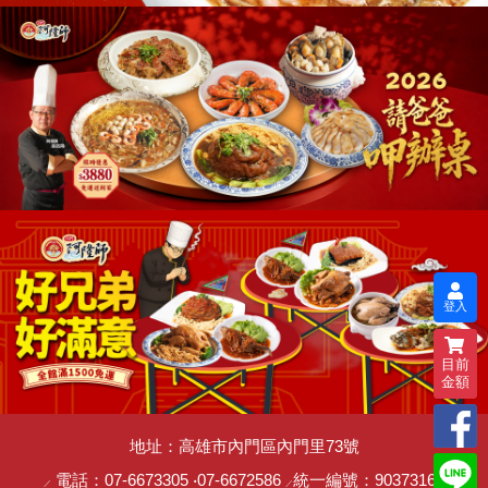
登入
目前
金額
地址：高雄市內門區內門里73號
電話：
07-6673305
‧
07-6672586
統一編號：90373162
／
／