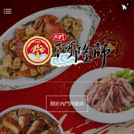
0
關於內門阿隆師