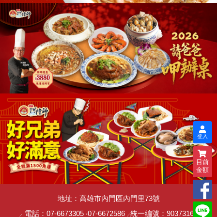
登入
目前
金額
地址：高雄市內門區內門里73號
電話：
07-6673305
‧
07-6672586
統一編號：90373162
／
／