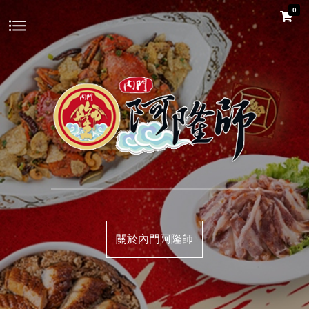
0
關於內門阿隆師