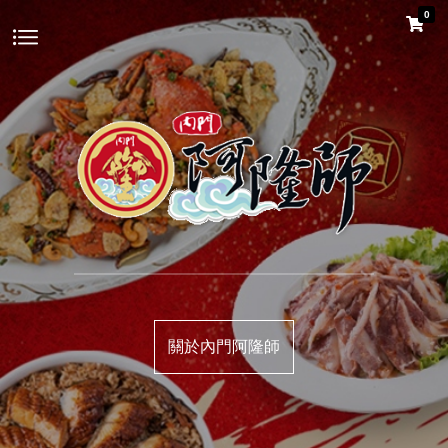
0
關於內門阿隆師