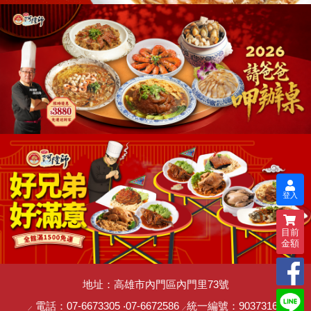
登入
目前
金額
地址：高雄市內門區內門里73號
電話：
07-6673305
‧
07-6672586
統一編號：90373162
／
／