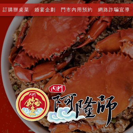
訂購辦桌菜
婚宴企劃
門市內用預約
網路詐騙宣導