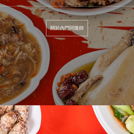
關於內門阿隆師