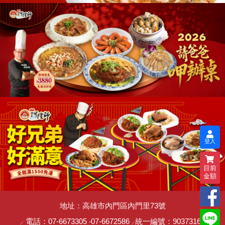
登入
目前
金額
地址：高雄市內門區內門里73號
電話：
07-6673305
‧
07-6672586
統一編號：90373162
／
／