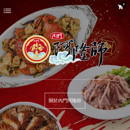
0
關於內門阿隆師