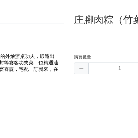
庄腳肉粽（竹葉
實的外燴辦桌功夫，鍛造出
購買數量
封等宴客功夫菜，也精通油
宴喜慶，宅配一訂就來，在