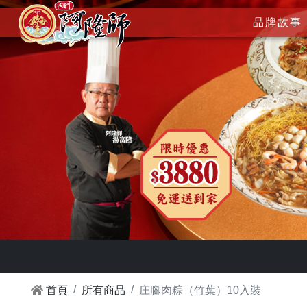
品牌故事
首頁
所有商品
庄腳肉粽（竹葉）10入裝