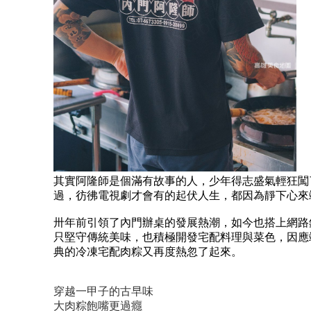
其實阿隆師是個滿有故事的人，少年得志盛氣輕狂闖
過，彷彿電視劇才會有的起伏人生，都因為靜下心來
卅年前引領了內門辦桌的發展熱潮，如今也搭上網路
只堅守傳統美味，也積極開發宅配料理與菜色，因應
典的冷凍宅配肉粽又再度熱忽了起來。
穿越一甲子的古早味
大肉粽飽嘴更過癮