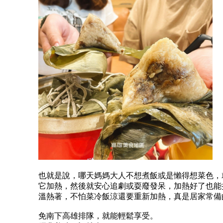
也就是說，哪天媽媽大人不想煮飯或是懶得想菜色，
它加熱，然後就安心追劇或耍廢發呆，加熱好了也能
溫熱著，不怕菜冷飯涼還要重新加熱，真是居家常備
免南下高雄排隊，就能輕鬆享受。