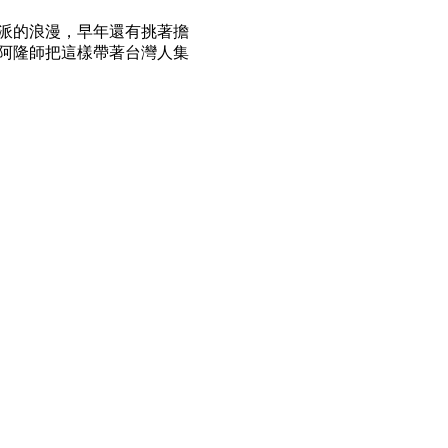
派的浪漫，早年還有挑著擔
阿隆師把這樣帶著台灣人集