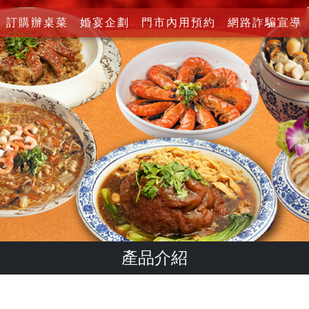
訂購辦桌菜
婚宴企劃
門市內用預約
網路詐騙宣導
產品介紹