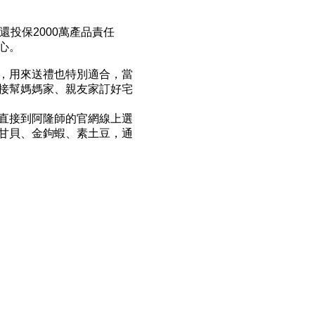
投保2000萬產品責任
心。
，用來送禮也特別適合，當
接幫媽媽家、親友家訂好宅
直接到阿隆師的官網線上選
甘貝、金鉤蝦、素土豆，通