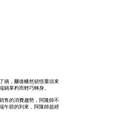
了禍，爾後幡然頓悟重頭來
端鍋掌杓而輕巧轉身。
銷售的消費趨勢，阿隆師不
端午節的到來，阿隆師超經