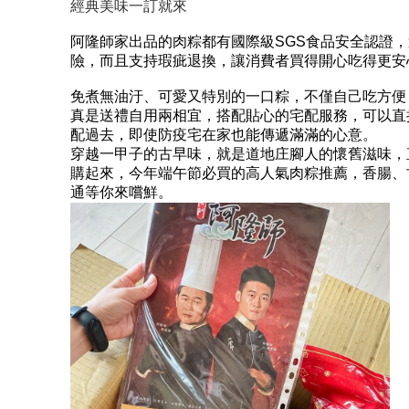
經典美味一訂就來
阿隆師家出品的肉粽都有國際級SGS食品安全認證，還
險，而且支持瑕疵退換，讓消費者買得開心吃得更安
免煮無油汙、可愛又特別的一口粽，不僅自己吃方便
真是送禮自用兩相宜，搭配貼心的宅配服務，可以直
配過去，即使防疫宅在家也能傳遞滿滿的心意。
穿越一甲子的古早味，就是道地庄腳人的懷舊滋味，
購起來，今年端午節必買的高人氣肉粽推薦，香腸、
通等你來嚐鮮。