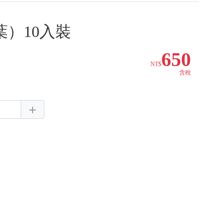
）10入裝
650
NT$
含稅