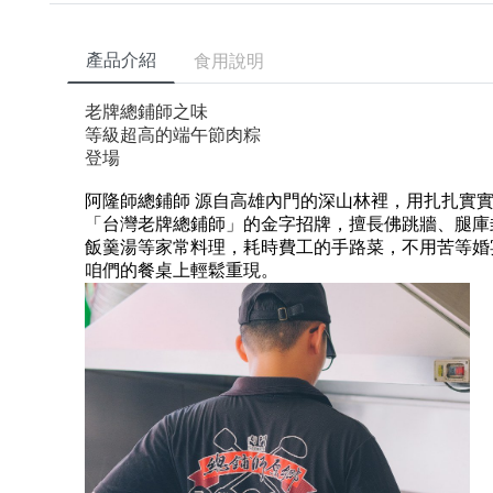
產品介紹
食用說明
老牌總鋪師之味
等級超高的端午節肉粽
登場
阿隆師總鋪師 源自高雄內門的深山林裡，用扎扎實
「台灣老牌總鋪師」的金字招牌，擅長佛跳牆、腿庫
飯羹湯等家常料理，耗時費工的手路菜，不用苦等婚
咱們的餐桌上輕鬆重現。