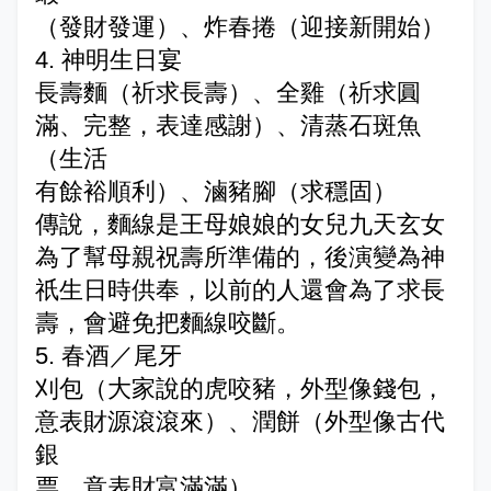
（發財發運）、炸春捲（迎接新開始）
4.
神明生日宴
長壽麵（祈求長壽）、全雞（祈求圓
滿、完整，表達感謝）、清蒸石斑魚
（生活
有餘裕順利）、滷豬腳（求穩固）
傳說，麵線是王母娘娘的女兒九天玄女
為了幫母親祝壽所準備的，後演變為神
祇生日時供奉，以前的人還會為了求長
壽，會避免把麵線咬斷。
5.
春酒／尾牙
刈包（大家說的虎咬豬，外型像錢包，
意表財源滾滾來）、潤餅（外型像古代
銀
票，意表財富滿滿）