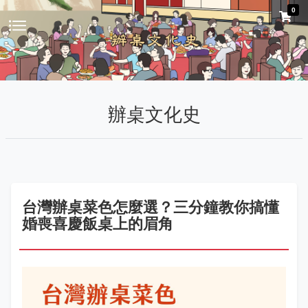
0
辦桌文化史
台灣辦桌菜色怎麼選？三分鐘教你搞懂
婚喪喜慶飯桌上的眉角