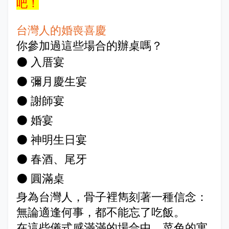
吧！
台灣人的婚喪喜慶
你參加過這些場合的辦桌嗎？
⚫
入厝宴
⚫
彌月慶生宴
⚫
謝師宴
⚫
婚宴
⚫
神明生日宴
⚫
春酒、尾牙
⚫
圓滿桌
身為台灣人，骨子裡雋刻著一種信念：
無論適逢何事，都不能忘了吃飯。
在這些儀式感滿滿的場合中，菜色的寓