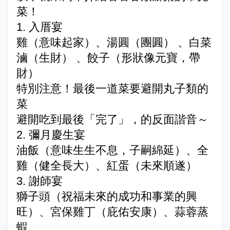
菜！
1.
入厝宴
雞（意味起家）、湯圓（團圓） 、白菜
滷（生財） 、餃子（形狀像元寶，帶
財）
特別注意！最後一道菜要避開丸子類的
菜
避開吃到最後「完了」，的反面諧音～
2.
彌月慶生宴
油飯（意味生生不息，子嗣綿延）、全
雞（健全長大）、紅蛋（未來順遂）
3.
謝師宴
獅子頭（祝福未來的成功和事業的興
旺）、宮保雞丁（庇佑安康）、蒜蓉蒸
蝦